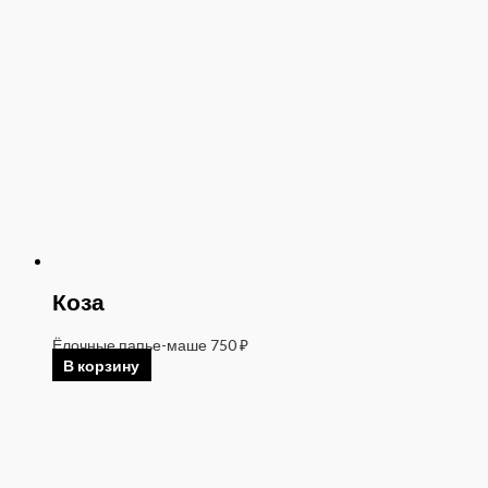
Коза
Ёлочные папье-маше
750
₽
В корзину