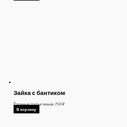
Зайка с бантиком
Ёлочные папье-маше
750
₽
В корзину