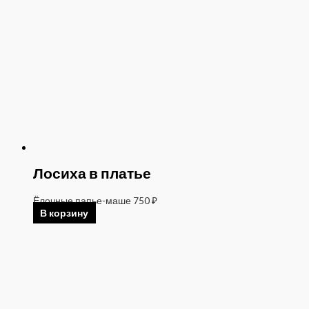
Лосиха в платье
Ёлочные папье-маше
750
₽
В корзину