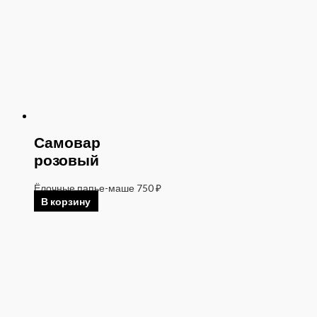
Самовар
розовый
Ёлочные папье-маше
750
₽
В корзину