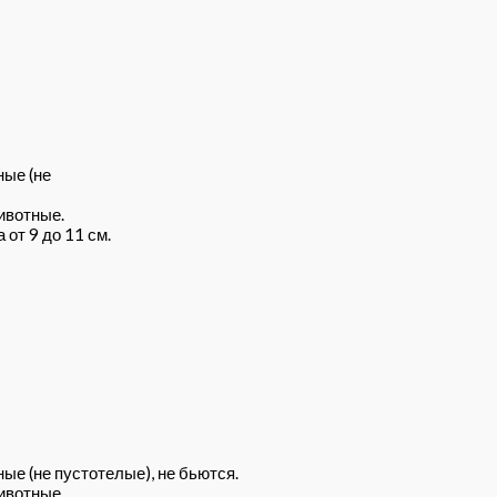
ные (не
ивотные.
от 9 до 11 см.
ые (не пустотелые), не бьются.
ивотные.