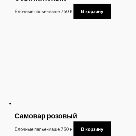
Ёлочные папье-маше
750
₽
В корзину
Самовар розовый
Ёлочные папье-маше
750
₽
В корзину