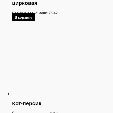
цирковая
Ёлочные папье-маше
750
₽
В корзину
Кот-персик