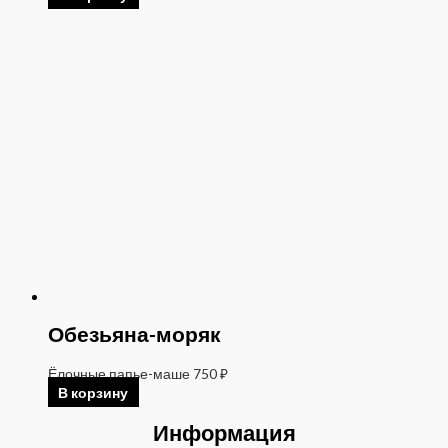
Обезьяна-моряк
Ёлочные папье-маше
750
₽
В корзину
Информация