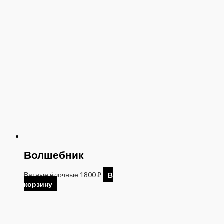
Волшебник
Ватные ёлочные
1800
₽
В
корзину