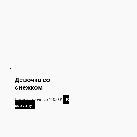
Девочка со
снежком
Ватные ёлочные
1800
₽
В
корзину