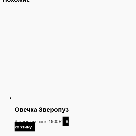
Овечка Зверопуз
Ватные ёлочные
1800
₽
В
корзину