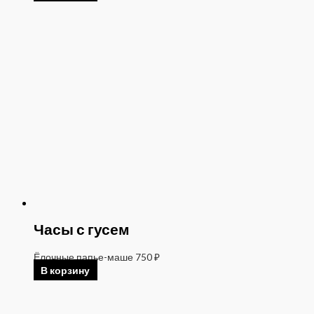
Часы с гусем
Ёлочные папье-маше
750
₽
В корзину