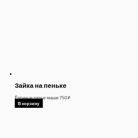
Зайка на пеньке
Ёлочные папье-маше
750
₽
В корзину