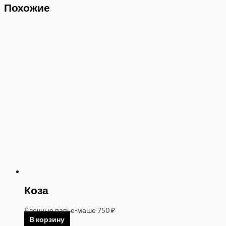
Похожие
Коза
Ёлочные папье-маше
750
₽
В корзину