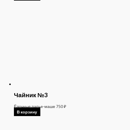
Чайник №3
Ёлочные папье-маше
750
₽
В корзину