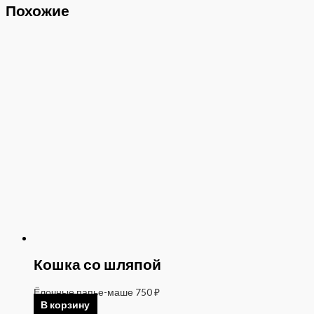
Похожие
Кошка со шляпой
Ёлочные папье-маше
750
₽
В корзину