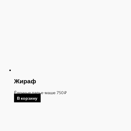
Жираф
Ёлочные папье-маше
750
₽
В корзину