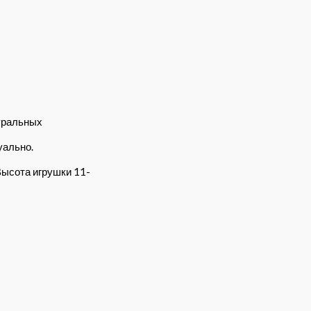
уральных
уально.
Высота игрушки 11-