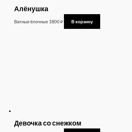
Алёнушка
Ватные ёлочные
1800
₽
В корзину
Девочка со снежком