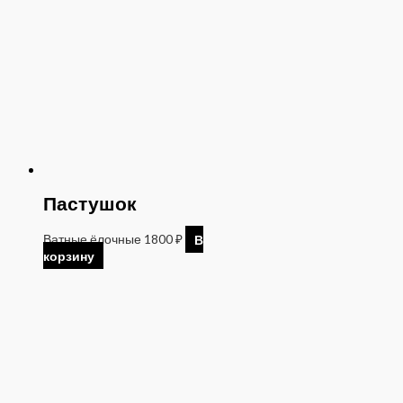
Пастушок
Ватные ёлочные
1800
₽
В
корзину