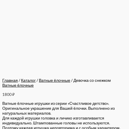
Главная
/
Каталог
/
Ватные ёлочные
/ Девочка со снежком
Ватные ёлочные
1800
₽
Ватные ёлочные игрушки из серии «Счастливое детство».
Оригинальное украшение для Вашей ёлочки. Выполнено из
натуральных материалов.
Для каждой игрушки головка и личико изготавливается
индивидуально. Штампованные головы не используются.
Поэтому каждая игрушка неповторима и с особым характером.