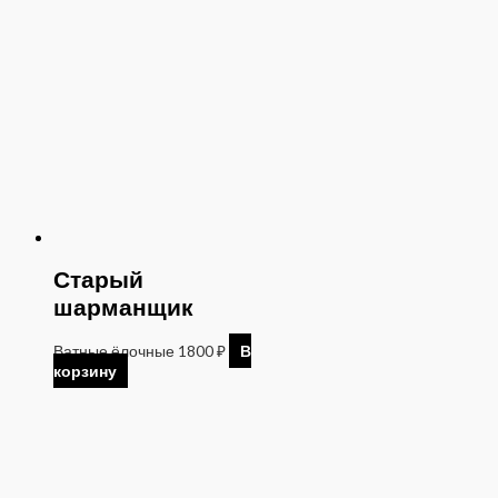
Старый
шарманщик
Ватные ёлочные
1800
₽
В
корзину