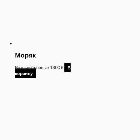
Моряк
Ватные ёлочные
1800
₽
В
корзину