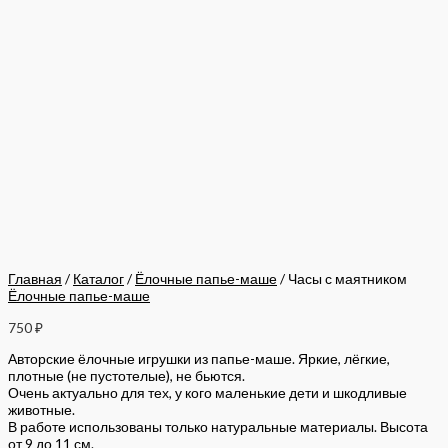
Главная
/
Каталог
/
Ёлочные папье-маше
/ Часы с маятником
Ёлочные папье-маше
750
₽
Авторские ёлочные игрушки из папье-маше. Яркие, лёгкие,
плотные (не пустотелые), не бьются.
Очень актуально для тех, у кого маленькие дети и шкодливые
животные.
В работе использованы только натуральные материалы. Высота
от 9 до 11 см.