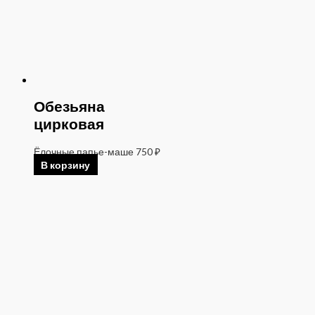
Обезьяна
цирковая
Ёлочные папье-маше
750
₽
В корзину