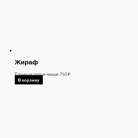
Жираф
Ёлочные папье-маше
750
₽
В корзину