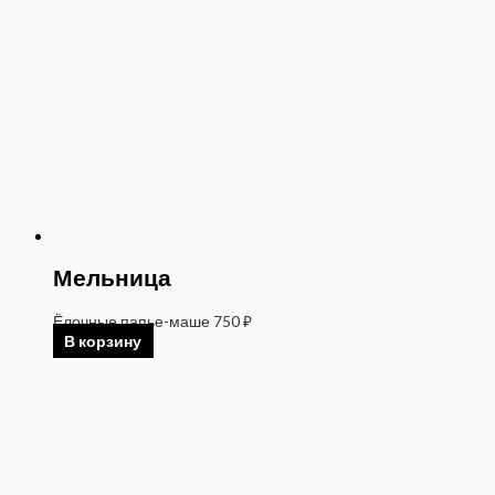
Мельница
Ёлочные папье-маше
750
₽
В корзину