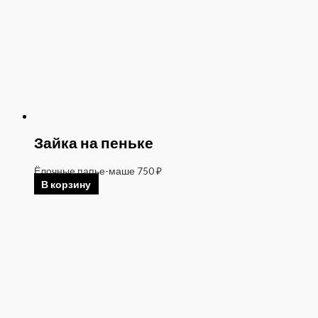
Зайка на пеньке
Ёлочные папье-маше
750
₽
В корзину