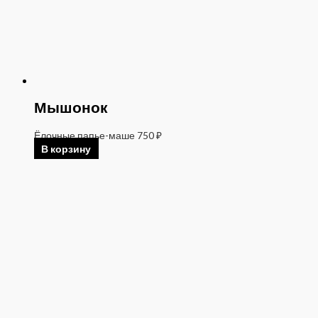
Мышонок
Ёлочные папье-маше
750
₽
В корзину