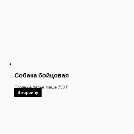
Собака бойцовая
Ёлочные папье-маше
750
₽
В корзину