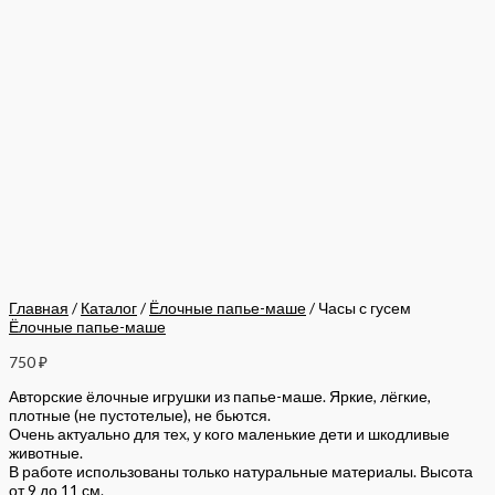
Главная
/
Каталог
/
Ёлочные папье-маше
/ Часы с гусем
Ёлочные папье-маше
750
₽
Авторские ёлочные игрушки из папье-маше. Яркие, лёгкие,
плотные (не пустотелые), не бьются.
Очень актуально для тех, у кого маленькие дети и шкодливые
животные.
В работе использованы только натуральные материалы. Высота
от 9 до 11 см.