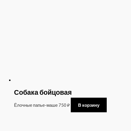
Собака бойцовая
Ёлочные папье-маше
750
₽
В корзину