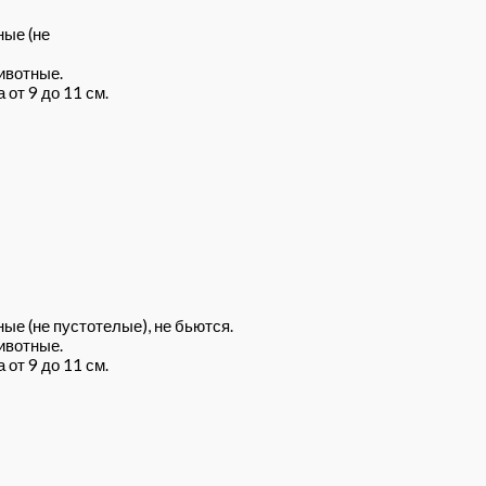
ные (не
ивотные.
от 9 до 11 см.
ые (не пустотелые), не бьются.
ивотные.
от 9 до 11 см.