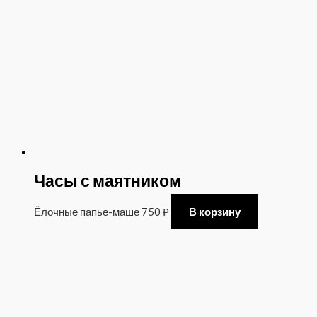
Часы с маятником
Ёлочные папье-маше
750
₽
В корзину