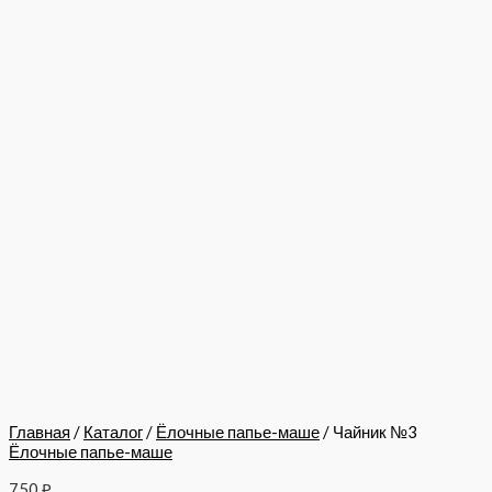
Главная
/
Каталог
/
Ёлочные папье-маше
/ Чайник №3
Ёлочные папье-маше
750
₽