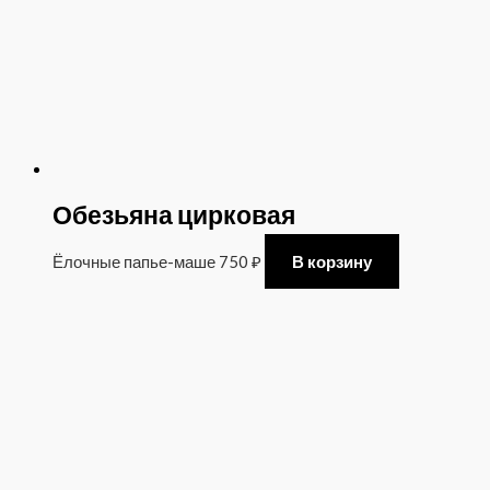
Обезьяна цирковая
Ёлочные папье-маше
750
₽
В корзину