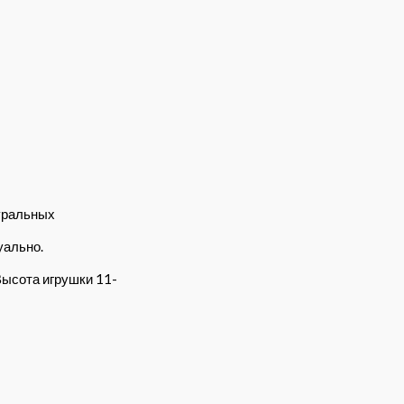
уральных
уально.
Высота игрушки 11-