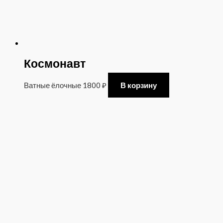
Космонавт
Ватные ёлочные
1800
₽
В корзину