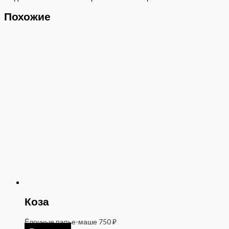
Похожие
Коза
Ёлочные папье-маше
750
₽