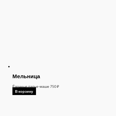
Мельница
Ёлочные папье-маше
750
₽
В корзину