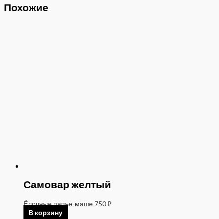
Похожие
Самовар желтый
Ёлочные папье-маше
750
₽
В корзину