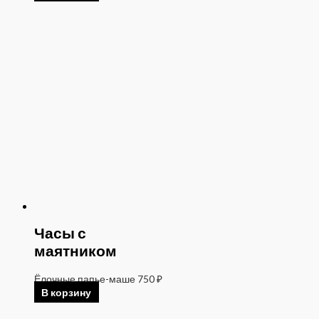
Часы с
маятником
Ёлочные папье-маше
750
₽
В корзину