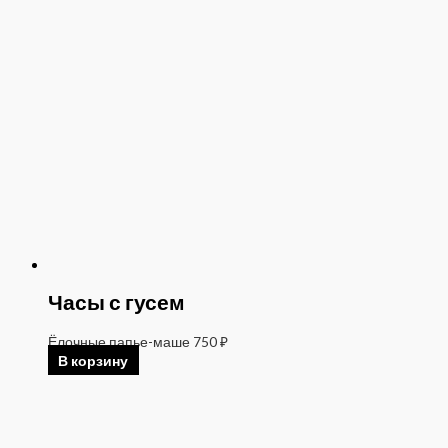
Часы с гусем
Ёлочные папье-маше
750
₽
В корзину