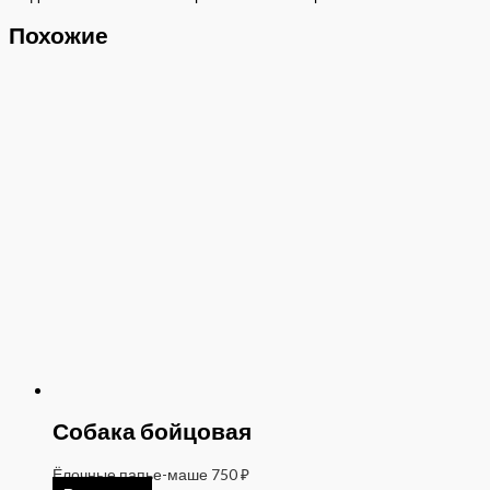
Похожие
Собака бойцовая
Ёлочные папье-маше
750
₽