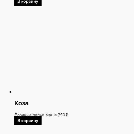
В корзину
Коза
Ёлочные папье-маше
750
₽
В корзину