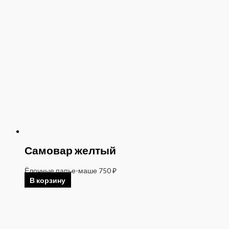
Самовар желтый
Ёлочные папье-маше
750
₽
В корзину