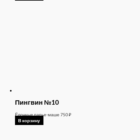
Пингвин №10
Ёлочные папье-маше
750
₽
В корзину