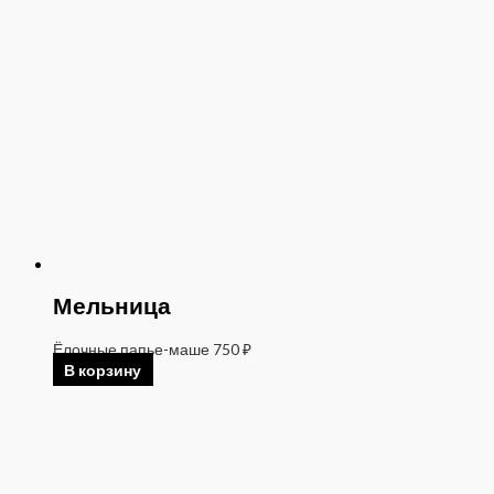
Мельница
Ёлочные папье-маше
750
₽
В корзину