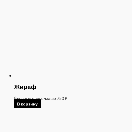
Жираф
Ёлочные папье-маше
750
₽
В корзину