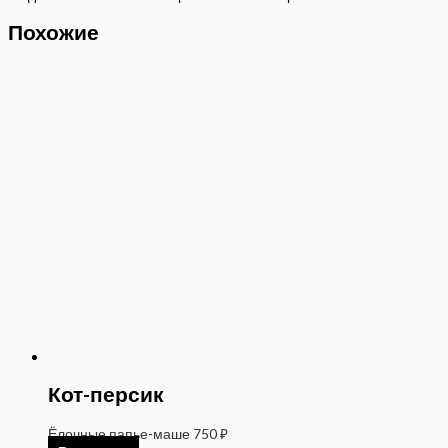
Похожие
Кот-персик
Ёлочные папье-маше
750
₽