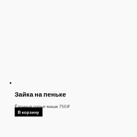
Зайка на пеньке
Ёлочные папье-маше
750
₽
В корзину