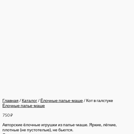
Главная
/
Каталог
/
Ёлочные папье-маше
/ Кот в галстуке
Ёлочные папье-маше
750
₽
Авторские ёлочные игрушки из папье-маше. Яркие, лёгкие,
плотные (не пустотелые), не бьются.