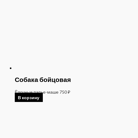
Собака бойцовая
Ёлочные папье-маше
750
₽
В корзину