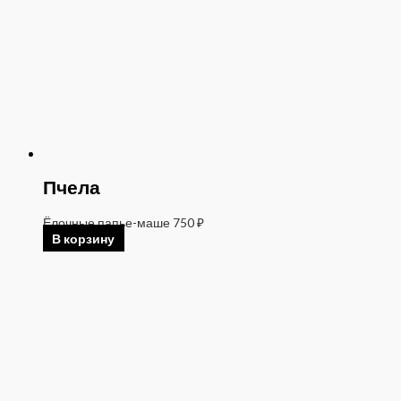
Пчела
Ёлочные папье-маше
750
₽
В корзину