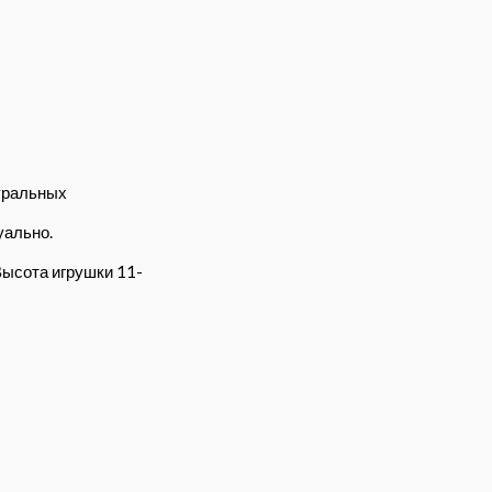
уральных
уально.
Высота игрушки 11-