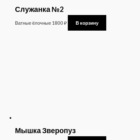
Служанка №2
Ватные ёлочные
1800
₽
В корзину
Мышка Зверопуз