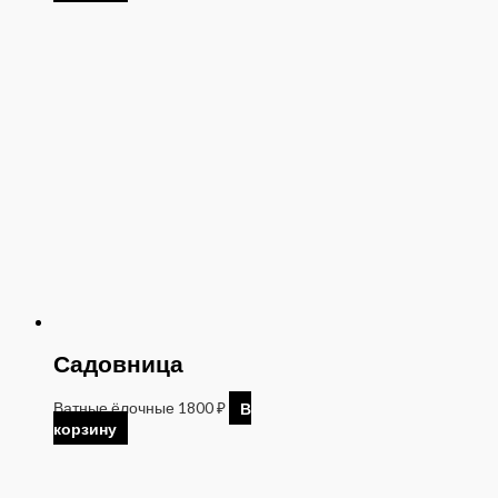
Садовница
Ватные ёлочные
1800
₽
В
корзину