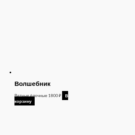
Волшебник
Ватные ёлочные
1800
₽
В
корзину