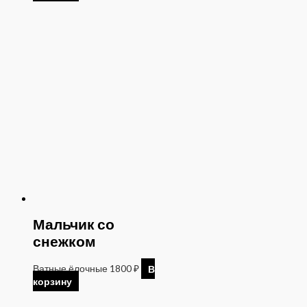
Мальчик со
снежком
Ватные ёлочные
1800
₽
В
корзину