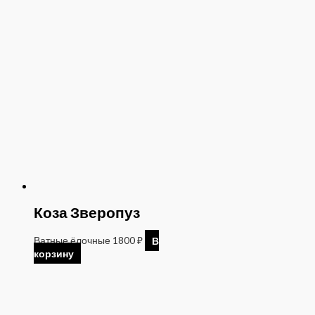
Коза Зверопуз
Ватные ёлочные
1800
₽
В
корзину