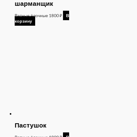
шарманщик
Ватные ёлочные
1800
₽
В
корзину
Пастушок