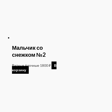
Мальчик со
снежком №2
Ватные ёлочные
1800
₽
В
корзину