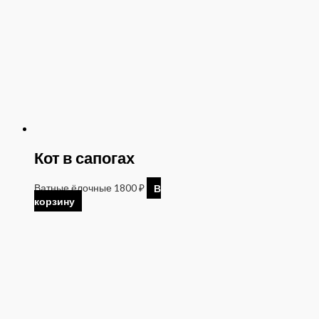
Кот в сапогах
Ватные ёлочные
1800
₽
В
корзину