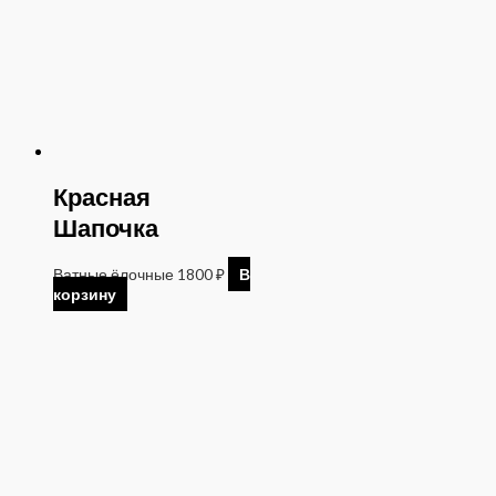
Красная
Шапочка
Ватные ёлочные
1800
₽
В
корзину