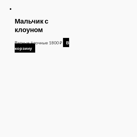
Мальчик с
клоуном
Ватные ёлочные
1800
₽
В
корзину