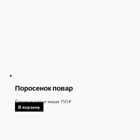
Поросенок повар
Ёлочные папье-маше
750
₽
В корзину