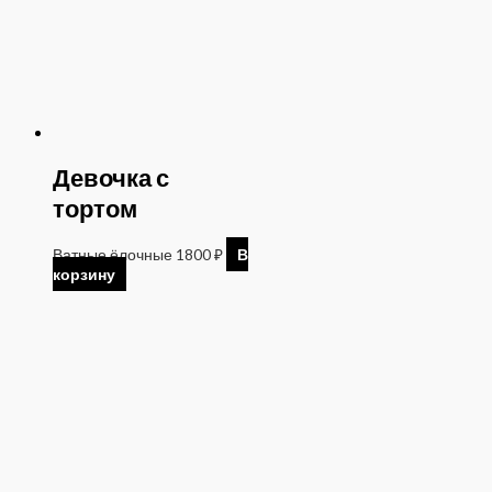
Девочка с
тортом
Ватные ёлочные
1800
₽
В
корзину