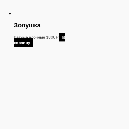
Золушка
Ватные ёлочные
1800
₽
В
корзину