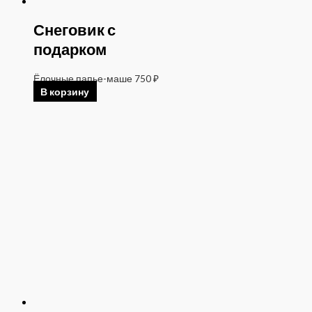
Снеговик с
подарком
Ёлочные папье-маше
750
₽
В корзину