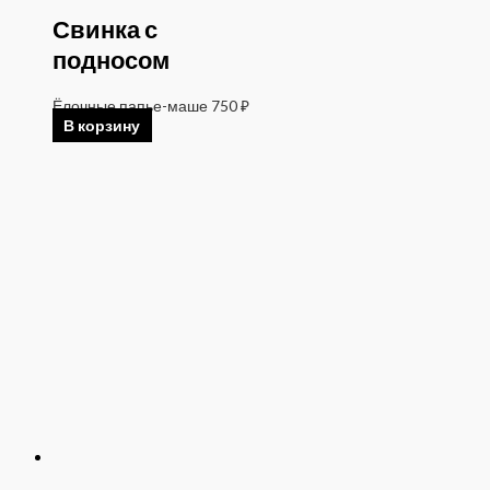
Свинка с
подносом
Ёлочные папье-маше
750
₽
В корзину