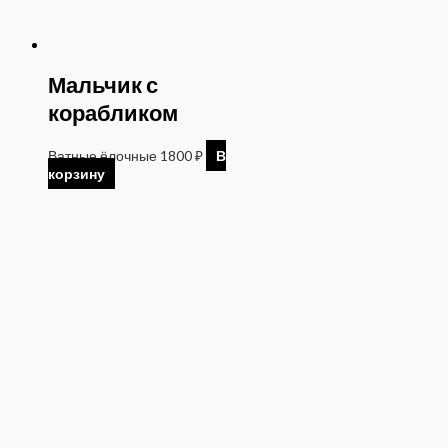
Мальчик с
корабликом
Ватные ёлочные
1800
₽
В
корзину