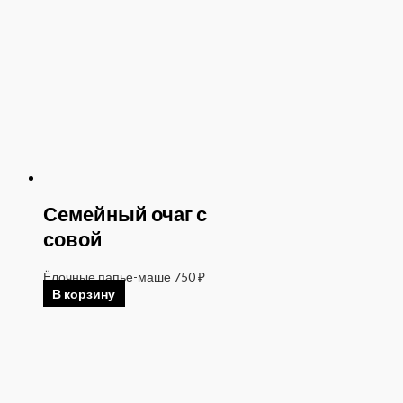
Семейный очаг с
совой
Ёлочные папье-маше
750
₽
В корзину