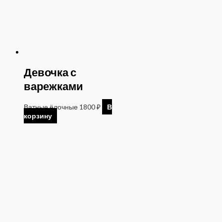
Девочка с
варежками
Ватные ёлочные
1800
₽
В
корзину