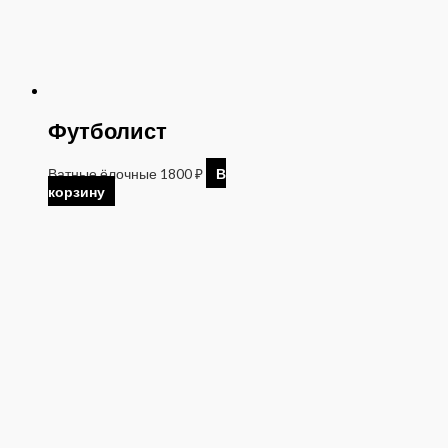
Футболист
Ватные ёлочные
1800
₽
В
корзину