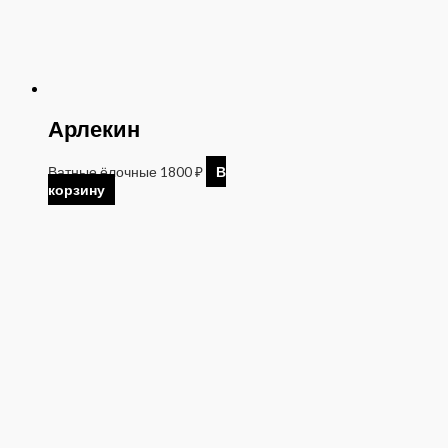
Арлекин
Ватные ёлочные
1800
₽
В
корзину