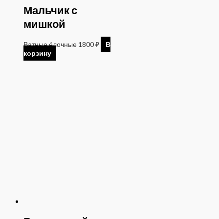
Мальчик с
мишкой
Ватные ёлочные
1800
₽
В
корзину