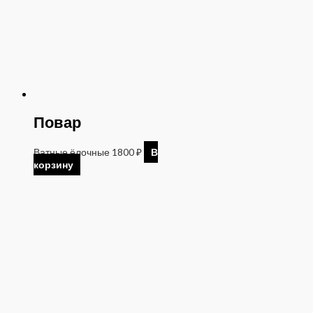
Повар
Ватные ёлочные
1800
₽
В
корзину