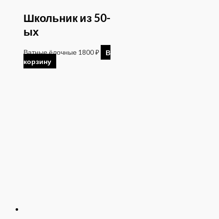
Школьник из 50-
ых
Ватные ёлочные
1800
₽
В
корзину