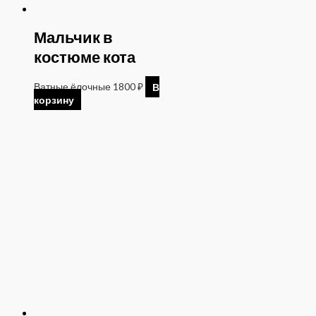
Мальчик в
костюме кота
Ватные ёлочные
1800
₽
В
корзину