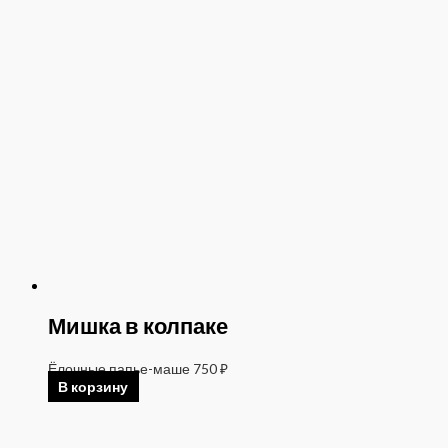
Мишка в колпаке
Ёлочные папье-маше
750
₽
В корзину