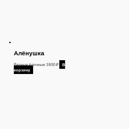
Алёнушка
Ватные ёлочные
1800
₽
В
корзину