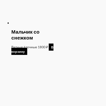
Мальчик со
снежком
Ватные ёлочные
1800
₽
В
корзину