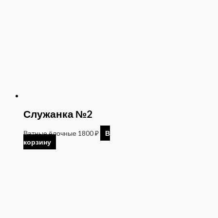
Служанка №2
Ватные ёлочные
1800
₽
В
корзину