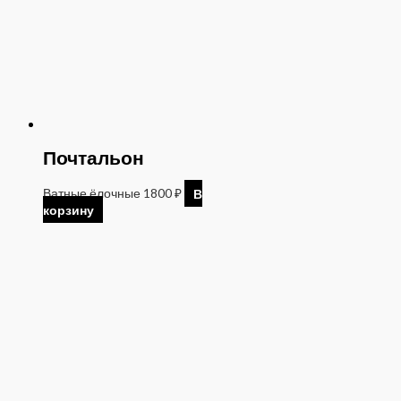
Почтальон
Ватные ёлочные
1800
₽
В
корзину