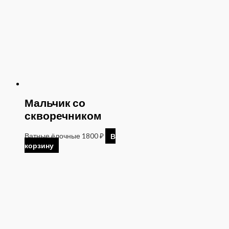
Мальчик со
скворечником
Ватные ёлочные
1800
₽
В
корзину