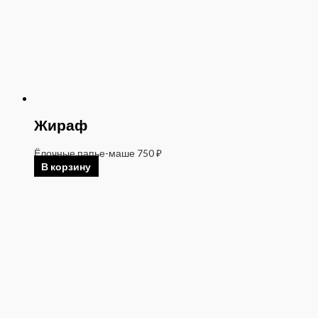
Жираф
Ёлочные папье-маше
750
₽
В корзину