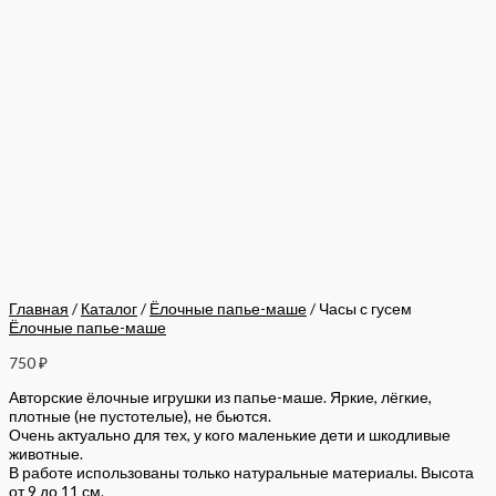
Главная
/
Каталог
/
Ёлочные папье-маше
/ Часы с гусем
Ёлочные папье-маше
750
₽
Авторские ёлочные игрушки из папье-маше. Яркие, лёгкие,
плотные (не пустотелые), не бьются.
Очень актуально для тех, у кого маленькие дети и шкодливые
животные.
В работе использованы только натуральные материалы. Высота
от 9 до 11 см.