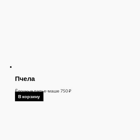
Пчела
Ёлочные папье-маше
750
₽
В корзину