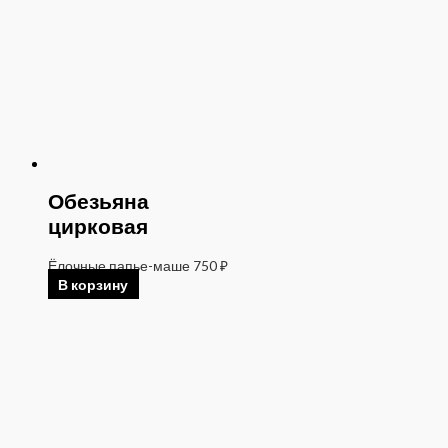
Обезьяна
цирковая
Ёлочные папье-маше
750
₽
В корзину