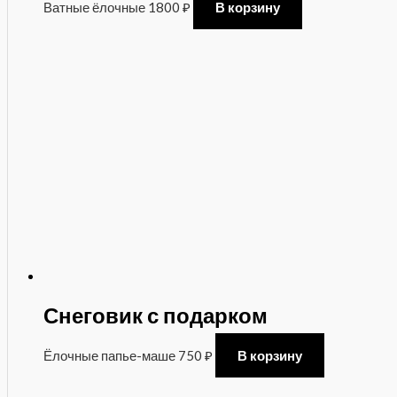
Ватные ёлочные
1800
₽
В корзину
Снеговик с подарком
Ёлочные папье-маше
750
₽
В корзину