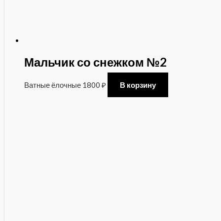
Мальчик со снежком №2
Ватные ёлочные
1800
₽
В корзину