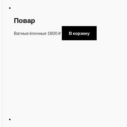
Повар
Ватные ёлочные
1800
₽
В корзину