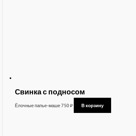
Свинка с подносом
Ёлочные папье-маше
750
₽
В корзину