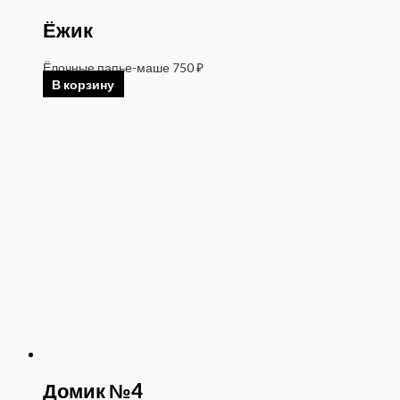
Ёжик
Ёлочные папье-маше
750
₽
В корзину
Домик №4