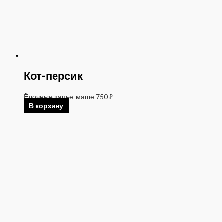
Кот-персик
Ёлочные папье-маше
750
₽
В корзину