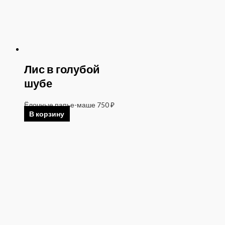
Лис в голубой
шубе
Ёлочные папье-маше
750
₽
В корзину