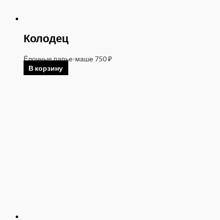
Колодец
Ёлочные папье-маше
750
₽
В корзину