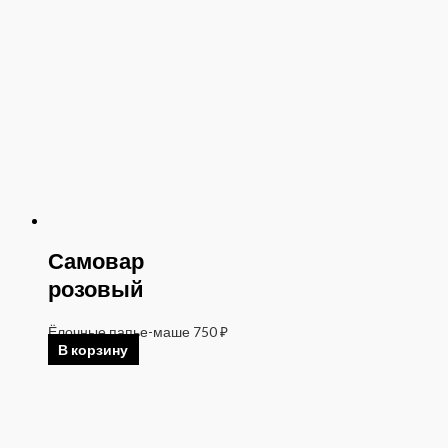
Самовар
розовый
Ёлочные папье-маше
750
₽
В корзину