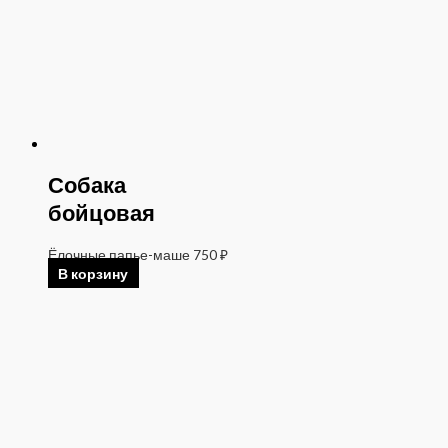
Собака
бойцовая
Ёлочные папье-маше
750
₽
В корзину