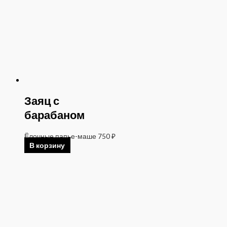
Заяц с
барабаном
Ёлочные папье-маше
750
₽
В корзину