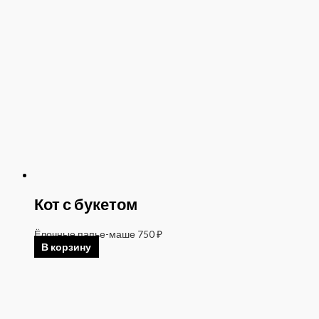
Кот с букетом
Ёлочные папье-маше
750
₽
В корзину