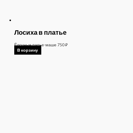
Лосиха в платье
Ёлочные папье-маше
750
₽
В корзину