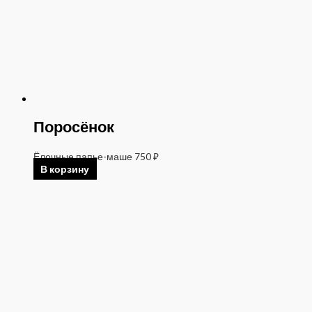
Поросёнок
Ёлочные папье-маше
750
₽
В корзину