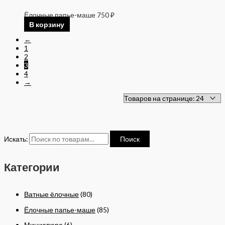
Ёлочные папье-маше
750
₽
В корзину
←
1
2
3
4
→
Искать:
Поиск
Категории
Ватные ёлочные
(80)
Ёлочные папье-маше
(85)
Миниатюра
(6)