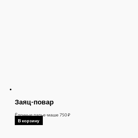
Заяц-повар
Ёлочные папье-маше
750
₽
В корзину