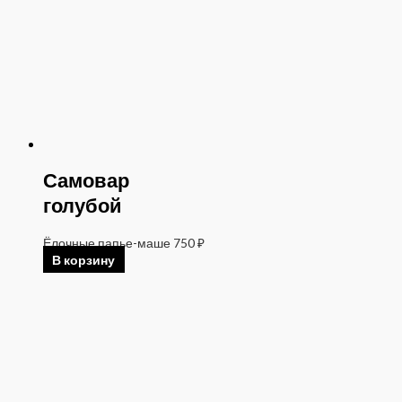
Самовар
голубой
Ёлочные папье-маше
750
₽
В корзину