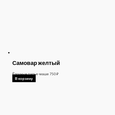
Самовар желтый
Ёлочные папье-маше
750
₽
В корзину