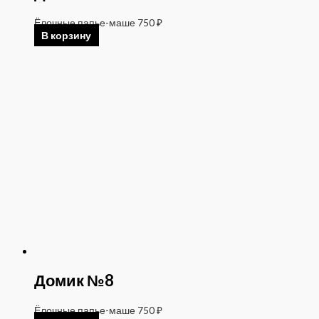
Ёлочные папье-маше
750
₽
В корзину
Домик №8
Ёлочные папье-маше
750
₽