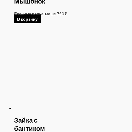
Мышонок
Ёлочные папье-маше
750
₽
В корзину
Зайка с
бантиком