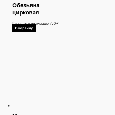
Обезьяна
цирковая
Ёлочные папье-маше
750
₽
В корзину