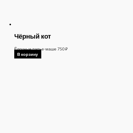
Чёрный кот
Ёлочные папье-маше
750
₽
В корзину