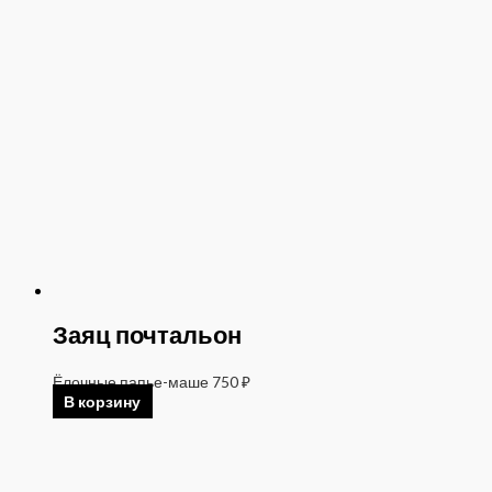
Заяц почтальон
Ёлочные папье-маше
750
₽
В корзину