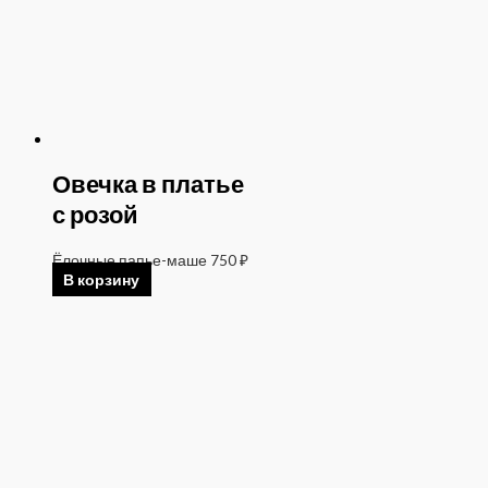
Овечка в платье
с розой
Ёлочные папье-маше
750
₽
В корзину