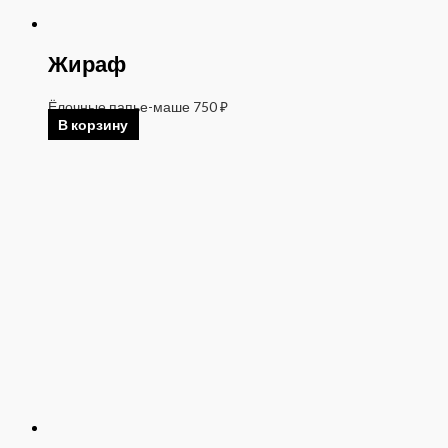
Жираф
Ёлочные папье-маше
750
₽
В корзину