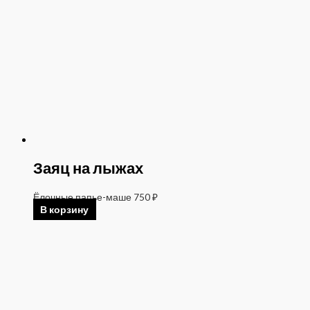
Заяц на лыжах
Ёлочные папье-маше
750
₽
В корзину